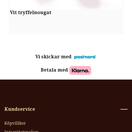
Vit tryffelnougat
P
Vi skickar med
Betala med
Kundservice
Köpvillkor