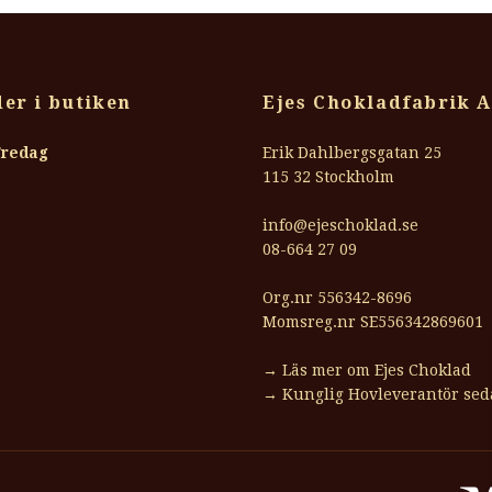
er i butiken
Ejes Chokladfabrik 
Fredag
Erik Dahlbergsgatan 25
115 32 Stockholm
info@ejeschoklad.se
08-664 27 09
Org.nr
556342-8696
Momsreg.nr SE556342869601
→
Läs mer om Ejes Choklad
→
Kunglig Hovleverantör sed