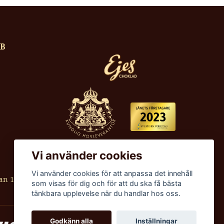
AB
Vi använder cookies
Vi använder cookies för att anpassa det innehåll
an 1990
som visas för dig och för att du ska få bästa
tänkbara upplevelse när du handlar hos oss.
Godkänn alla
Inställningar