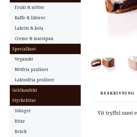
Frukt & nötter
Kaffe & likörer
Lakrits & kola
Creme & marsipan
Specialkost
Veganskt
Nötfria praliner
Laktosfria praliner
Gelékonfekt
BESKRIVNING
Styckebitar
Stänger
Vit tryffel samt
Bitar
Bräck