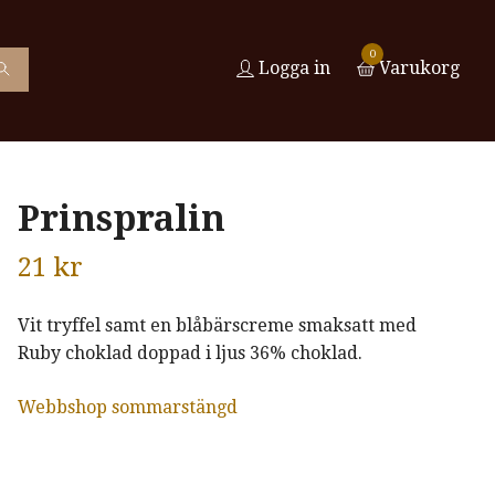
0
Logga in
Varukorg
Prinspralin
21 kr
Vit tryffel samt en blåbärscreme smaksatt med
Ruby choklad doppad i ljus 36% choklad.
Webbshop sommarstängd