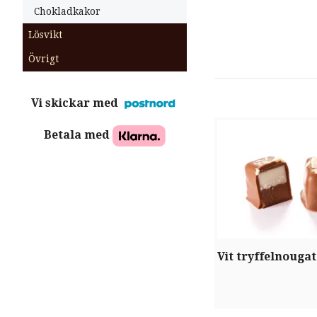
Chokladkakor
Lösvikt
Övrigt
Vi skickar med
Betala med
Vit tryffelnougat