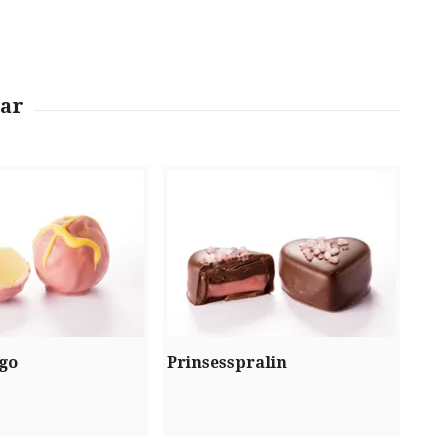
go
Prinsesspralin
Cit