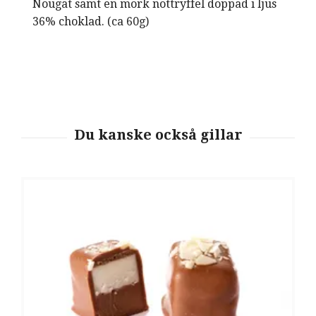
Nougat samt en mörk nöttryffel doppad i ljus
36% choklad. (ca 60g)