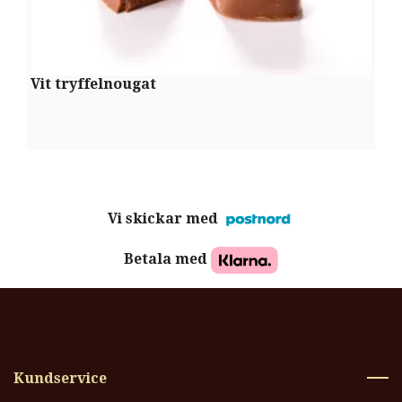
Vit tryffelnougat
S
Vi skickar med
Betala med
Kundservice