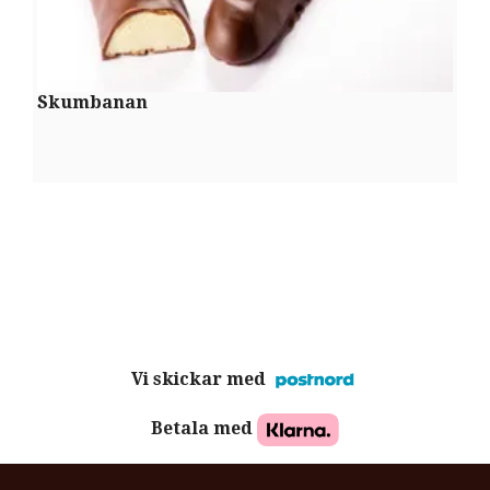
Skumbanan
P
Vi skickar med
Betala med