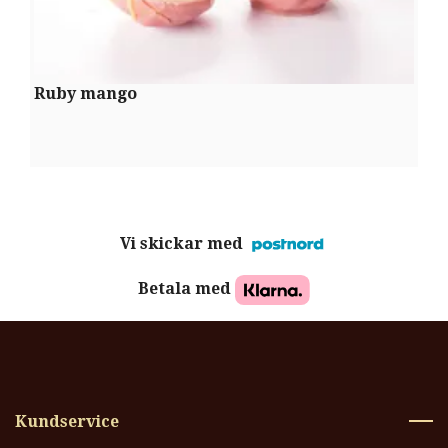
Ruby mango
P
Vi skickar med
Betala med
Kundservice