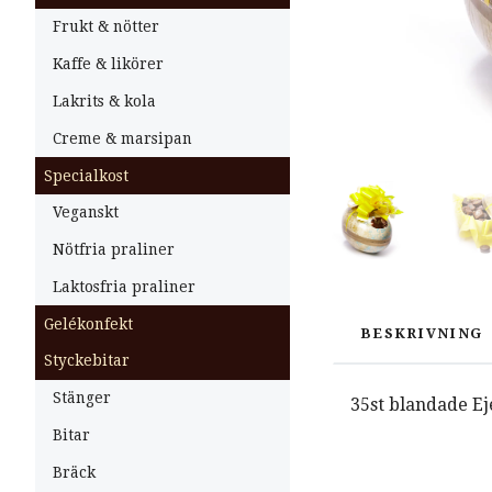
Frukt & nötter
Kaffe & likörer
Lakrits & kola
Creme & marsipan
Specialkost
Veganskt
Nötfria praliner
Laktosfria praliner
Gelékonfekt
BESKRIVNING
Styckebitar
Stänger
35st blandade Ej
Bitar
Bräck