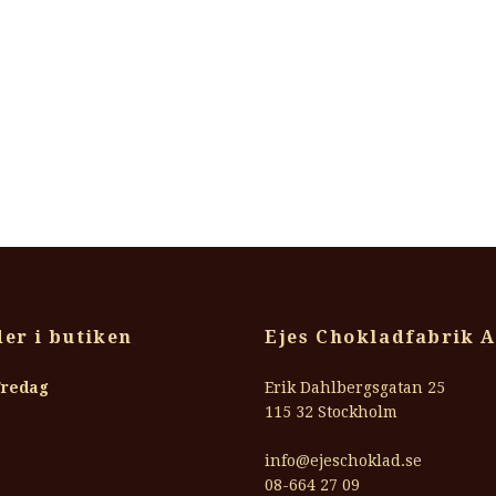
er i butiken
Ejes Chokladfabrik 
Fredag
Erik Dahlbergsgatan 25
115 32 Stockholm
info@ejeschoklad.se
08-664 27 09