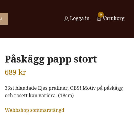
0
Logga in
Varukorg
Påskägg papp stort
689 kr
35st blandade Ejes praliner. OBS! Motiv på påskägg
och rosett kan variera. (18cm)
Webbshop sommarstängd