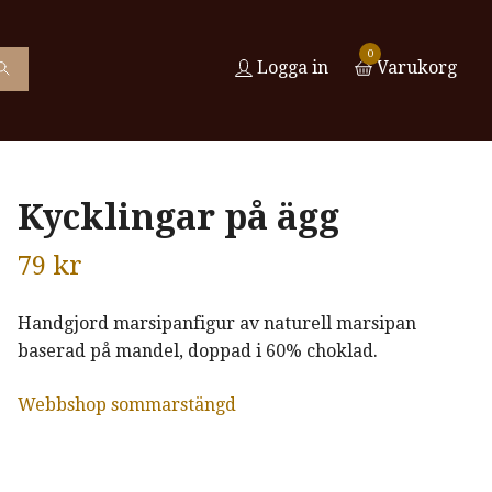
0
Logga in
Varukorg
Kycklingar på ägg
79 kr
Handgjord marsipanfigur av naturell marsipan
baserad på mandel, doppad i 60% choklad.
Webbshop sommarstängd