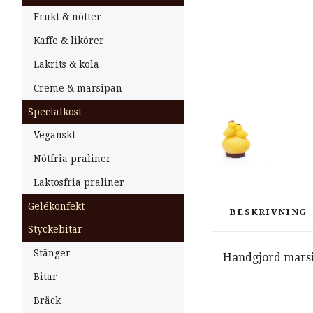
Frukt & nötter
Kaffe & likörer
Lakrits & kola
Creme & marsipan
Specialkost
Veganskt
Nötfria praliner
Laktosfria praliner
Gelékonfekt
BESKRIVNING
Styckebitar
Stänger
Handgjord marsi
Bitar
Bräck