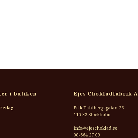
er i butiken
Ejes Chokladfabrik 
Fredag
Erik Dahlbergsgatan 25
115 32 Stockholm
info@ejeschoklad.se
08-664 27 09