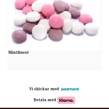
Mintlinser
H
Vi skickar med
Betala med