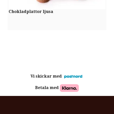
Chokladplattor ljusa
L
Vi skickar med
Betala med